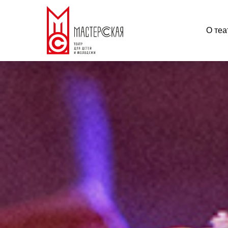
О теа