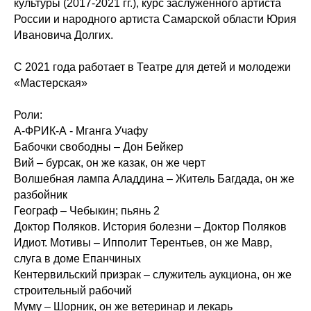
культуры (2017-2021 гг.), курс заслуженного артиста
России и народного артиста Самарской области Юрия
Ивановича Долгих.
С 2021 года работает в Театре для детей и молодежи
«Мастерская»
Роли:
А-ФРИК-А - Мганга Учафу
Бабочки свободны – Дон Бейкер
Вий – бурсак, он же казак, он же черт
Волшебная лампа Аладдина – Житель Багдада, он же
разбойник
Географ – Чебыкин; пьянь 2
Доктор Поляков. История болезни – Доктор Поляков
Идиот. Мотивы – Ипполит Терентьев, он же Мавр,
слуга в доме Епанчиных
Кентервильский призрак – служитель аукциона, он же
строительный рабочий
Муму – Шорник, он же ветеринар и лекарь