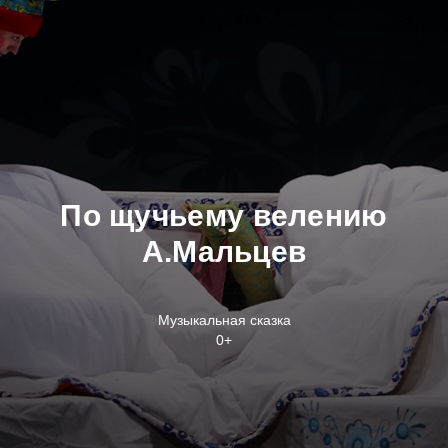
По щучьему велению
А.Мальцев
Музыкальная сказка
0+